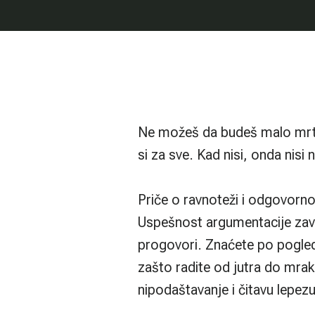
Ne možeš da budeš malo mrtav i
si za sve. Kad nisi, onda nisi n
Priče o ravnoteži i odgovorno
Uspešnost argumentacije zavis
progovori. Znaćete po pogled
zašto radite od jutra do mrak
nipodaštavanje i čitavu lepezu