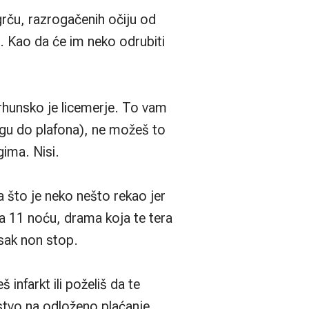
 grču, razrogačenih očiju od
a. Kao da će im neko odrubiti
 vrhunsko je licemerje. To vam
o egu do plafona), ne možeš to
ima. Nisi.
 što je neko nešto rekao jer
la 11 noću, drama koja te tera
sak non stop.
 infarkt ili poželiš da te
tvo na odloženo plaćanje.