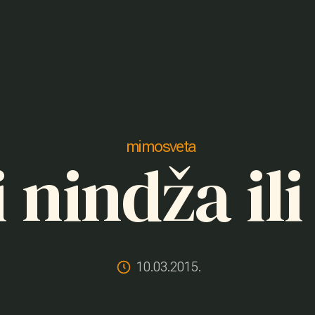
mimosveta
si nindža ili
10.03.2015.