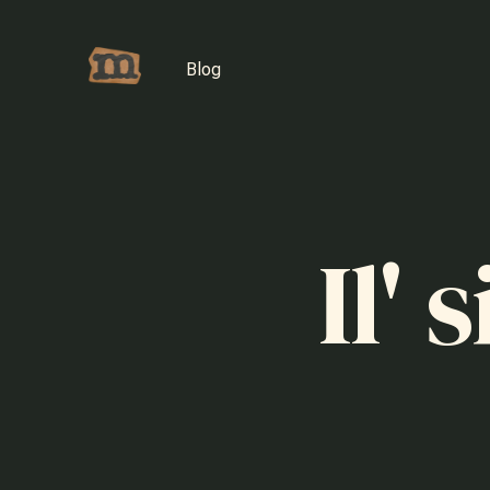
Blog
Il' 