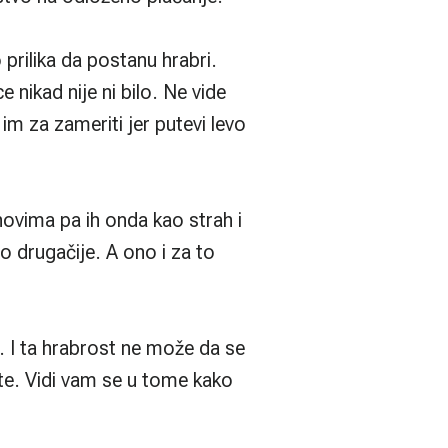
prilika da postanu hrabri.
e nikad nije ni bilo. Ne vide
 im za zameriti jer putevi levo
ahovima pa ih onda kao strah i
lo drugačije. A ono i za to
. I ta hrabrost ne može da se
te. Vidi vam se u tome kako