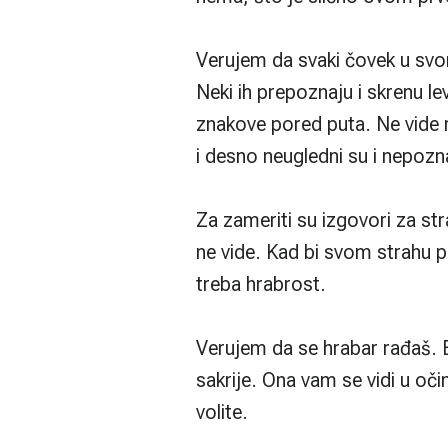
Verujem da svaki čovek u svom
Neki ih prepoznaju i skrenu lev
znakove pored puta. Ne vide ra
i desno neugledni su i nepozna
Za zameriti su izgovori za str
ne vide. Kad bi svom strahu po
treba hrabrost.
Verujem da se hrabar rađaš. B
sakrije. Ona vam se vidi u o
volite.