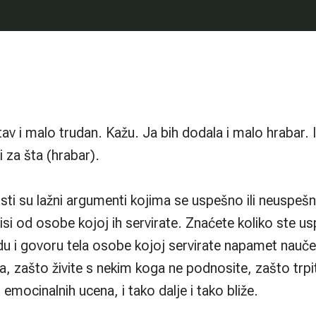
 malo trudan. Kažu. Ja bih dodala i malo hrabar. Ili je
i za šta (hrabar).
sti su lažni argumenti kojima se uspešno ili neuspešno
i od osobe kojoj ih servirate. Znaćete koliko ste us
u i govoru tela osobe kojoj servirate napamet nauče
a, zašto živite s nekim koga ne podnosite, zašto trpi
 emocinalnih ucena, i tako dalje i tako bliže.