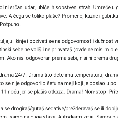
hol ni srčani udar, ubiće ih sopstveni strah. Umreće u
 žive. A čega se toliko plaše? Promene, kazne i gubitk
. Potpuno.
uljaju i kinje i pozivati se na odgovornost i dužnost
istinski sebe ne voliš i ne prihvataš (ovde ne mislim 
m. Ako nisi odgovoran prema sebi, nisi ni prema drug
je drama 24/7. Drama što dete ima temperaturu, drama
to se nije odgovorilo šefu na mejl koji je poslao u po
 11 noću jer se plašiš otkaza. Drama! Non-stop! Prit
a se drogiraš/gutaš sedative/prežderavaš se ili dobiješ
vom, samo na duge staze. Autodestrukcija. Samoubis