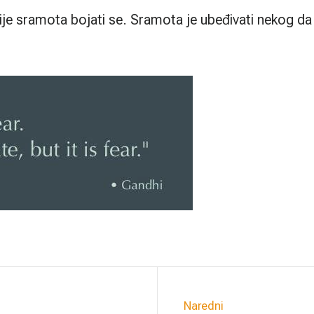
ije sramota bojati se. Sramota je ubeđivati nekog da j
Naredni