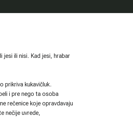
si ili nisi. Kad jesi, hrabar
 prikriva kukavičluk.
peli i pre nego ta osoba
ne rečenice koje opravdavaju
te nečije uvrede,