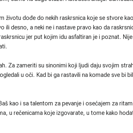
 životu dođe do nekih raskrsnica koje se stvore kao 
o ili desno, a neki ne i nastave pravo kao da raskrsnic
skrsnicu jer put kojim idu asfaltiran je i poznat. Nije
ti.
ah. Za zameriti su sinonimi koji ljudi daju svojim str
gledali u oči. Kad bi ga rastavili na komade sve bi bi
aš kao i sa talentom za pevanje i osećajem za ritam
čima, u rečenicama koje izgovarate, u tome kako hoda