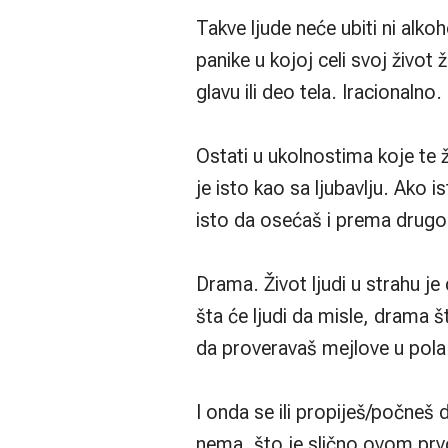
Takve ljude neće ubiti ni alko
panike u kojoj celi svoj život
glavu ili deo tela. Iracionalno
Ostati u ukolnostima koje te ž
je isto kao sa ljubavlju. Ako 
isto da osećaš i prema drugo
Drama. Život ljudi u strahu 
šta će ljudi da misle, drama š
da proveravaš mejlove u pola
I onda se ili propiješ/počneš d
nema, što je slično ovom pr