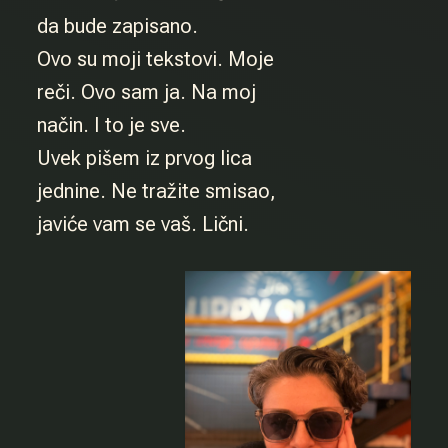
da bude zapisano.
Ovo su moji tekstovi. Moje
reči. Ovo sam ja. Na moj
način. I to je sve.
Uvek pišem iz prvog lica
jednine. Ne tražite smisao,
javiće vam se vaš. Lični.