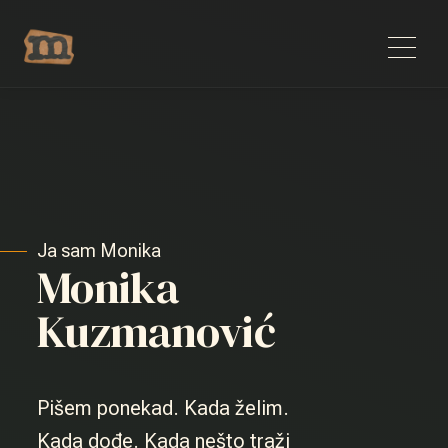
Ja sam Monika
Monika
Kuzmanović
Pišem ponekad. Kada želim.
Kada dođe. Kada nešto traži